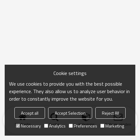
Cookie settings
We use cookies to provide you with the best possible
experience. They also allow us to analyze user behavior in
order to constantly improve the website for you.
Accept all
Accept Selection
Reject All
Startseite
Suche
Kategorie
Anfrage senden
Necessary
Analytics
Preferences
Marketing