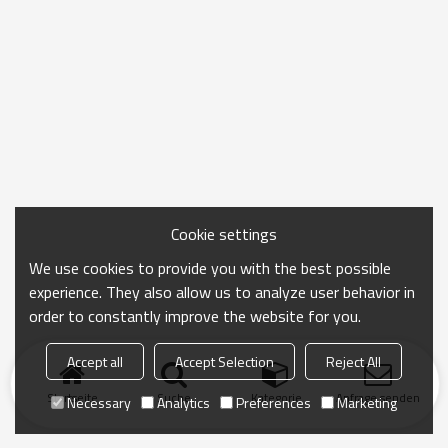
Cookie settings
We use cookies to provide you with the best possible
experience. They also allow us to analyze user behavior in
order to constantly improve the website for you.
Accept all
Accept Selection
Reject All
Startseite
Suche
Kategorie
Anfrage senden
Necessary
Analytics
Preferences
Marketing