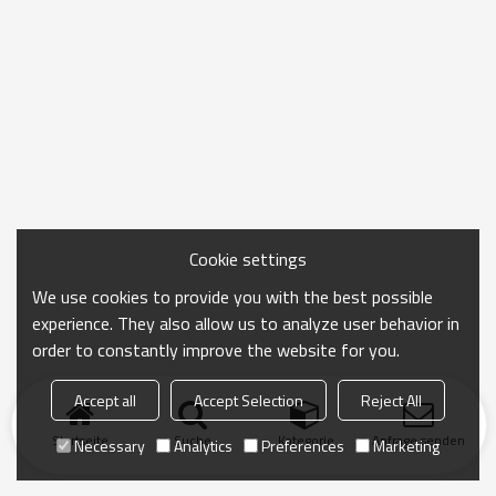
Cookie settings
We use cookies to provide you with the best possible
experience. They also allow us to analyze user behavior in
order to constantly improve the website for you.
Accept all
Accept Selection
Reject All
Startseite
Suche
Kategorie
Anfrage senden
Necessary
Analytics
Preferences
Marketing