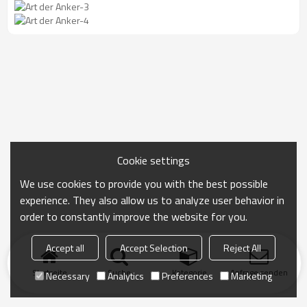
Cookie settings
We use cookies to provide you with the best possible
experience. They also allow us to analyze user behavior in
order to constantly improve the website for you.
Accept all
Accept Selection
Reject All
Startseite
Suche
Kategorie
Anfrage senden
Necessary
Analytics
Preferences
Marketing