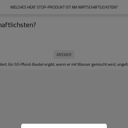
WELCHES HEAT STOP-PRODUKT IST AM WIRTSCHAFTLICHSTEN?
aftlichsten?
ert. Ein 50-Pfund-Beutel ergibt, wenn er mit Wasser gemischt wird, ungefä