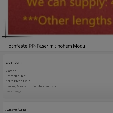
Hochfeste PP-Faser mit hohem Modul
Eigentum
Material
Schmelzpunkt
Zerreißfestigkeit
Säure-, Alkali- und Salzbeständigkeit
Faserlänge
Zündpunkte
Dichte
Elastizitätsmodul
Auswertung
Bruchdehnung