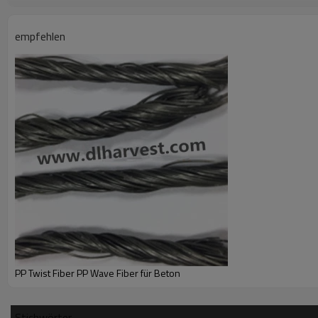
(4) Verkürzung des Ofenzyklus, Vereinfachung des Erhitzungsprozess
Produktdetail
empfehlen
PP Twist Fiber PP Wave Fiber für Beton
Stichwörter