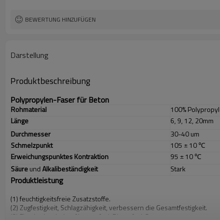
BEWERTUNG HINZUFÜGEN
Darstellung
Produktbeschreibung
Polypropylen-Faser für Beton
Rohmaterial
100% Polypropy
Länge
6, 9, 12, 20mm
Durchmesser
30-40 um
Schmelzpunkt
105 ± 10 ℃
Erweichungspunktes
Kontraktion
95 ± 10 ℃
Säure
und
Alkalibeständigkeit
Stark
Produktleistung
(1) feuchtigkeitsfreie Zusatzstoffe.
(2) Zugfestigkeit, Schlagzähigkeit, verbessern die Gesamtfestigkeit.
(3) Eine hydrophobe, Abgas-, Anti-Riss-, Anti-Burst.