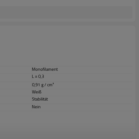
Monofilament
L ± 0,3
0,91 g / cm³
Weiß
Stabilität
Nein