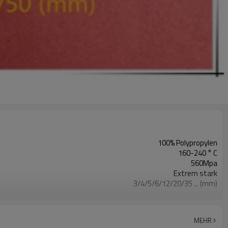
100% Polypropylen
160-240 ° C
560Mpa
Extrem stark
3/4/5/6/12/20/35 ... (mm)
560-570 ° C
0,91 g / cm³
3500mpa
MEHR
15% -25%