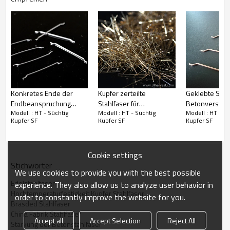
Konkretes Ende der
Kupfer zerteilte
Geklebte Stahl
Endbeanspruchung
Stahlfaser für
Betonverstärk
Modell : HT - Süchtig
Modell : HT - Süchtig
Modell : HT - Sü
hakte kaltgezogene
Betonverstärkung
Cooper beschi
Kupfer SF
Kupfer SF
Kupfer SF
Stahlfaserfabrik ein
Stahlfaser
Cookie settings
Stichwörter
We use cookies to provide you with the best possible
Edelstahlfaser
experience. They also allow us to analyze user behavior in
Hochtemperaturfestigkeit Kupfer Stahlfaser
order to constantly improve the website for you.
Brasded Stahlfaser
China Fabrik Stahlfaser
Accept all
Accept Selection
Reject All
Stärkung der Betonstahlfaser