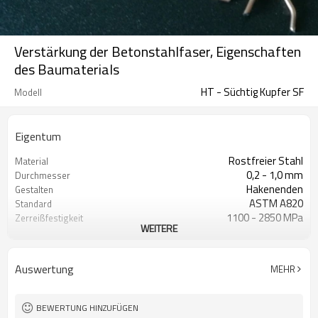
Verstärkung der Betonstahlfaser, Eigenschaften
des Baumaterials
HT - Süchtig Kupfer SF
Modell
Eigentum
Rostfreier Stahl
Material
0,2 - 1,0 mm
Durchmesser
Hakenenden
Gestalten
ASTM A820
Standard
1100 - 2850 MPa
Zerreißfestigkeit
WEITERE
15 - 60 mm
Länge
Kupfer
Farbe
Kreisförmig
Kreuzung
Auswertung
MEHR
BEWERTUNG HINZUFÜGEN