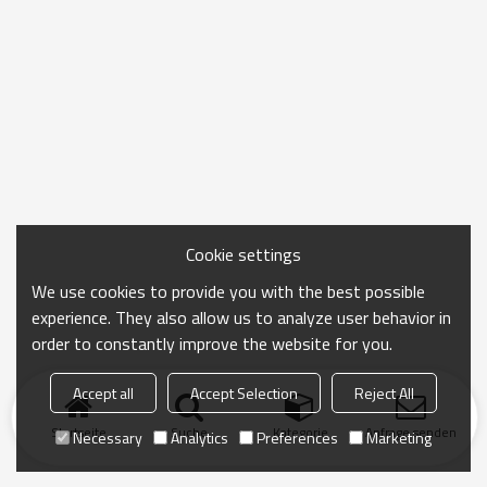
Cookie settings
We use cookies to provide you with the best possible
experience. They also allow us to analyze user behavior in
order to constantly improve the website for you.
Accept all
Accept Selection
Reject All
Startseite
Suche
Kategorie
Anfrage senden
Necessary
Analytics
Preferences
Marketing