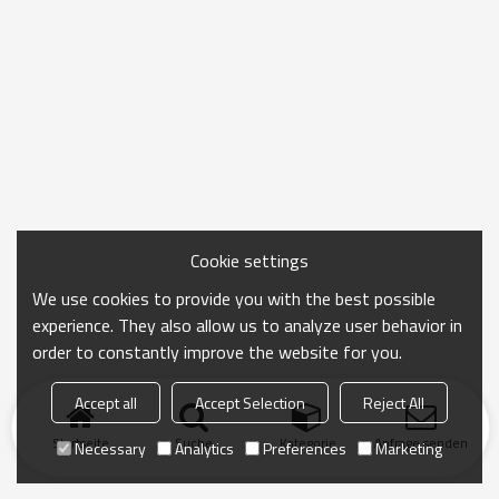
Cookie settings
We use cookies to provide you with the best possible
experience. They also allow us to analyze user behavior in
order to constantly improve the website for you.
Accept all
Accept Selection
Reject All
Startseite
Suche
Kategorie
Anfrage senden
Necessary
Analytics
Preferences
Marketing