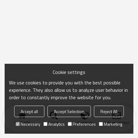
Cookie settings
We use cookies to provide you with the best possible
experience. They also allow us to analyze user behavior in
order to constantly improve the website for you.
Accept all
Accept Selection
Reject All
Startseite
Suche
Kategorie
Anfrage senden
Necessary
Analytics
Preferences
Marketing