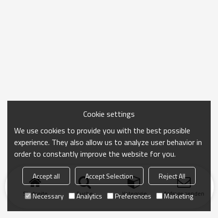
Cookie settings
We use cookies to provide you with the best possible
experience. They also allow us to analyze user behavior in
order to constantly improve the website for you.
Accept all
Accept Selection
Reject All
Startseite
Suche
Kategorie
Anfrage senden
Necessary
Analytics
Preferences
Marketing