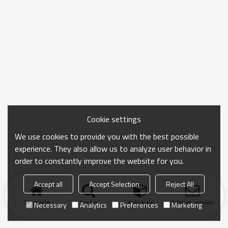
Cookie settings
We use cookies to provide you with the best possible
experience. They also allow us to analyze user behavior in
order to constantly improve the website for you.
Accept all
Accept Selection
Reject All
Startseite
Suche
Kategorie
Anfrage senden
Necessary
Analytics
Preferences
Marketing