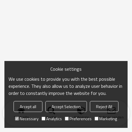
Cookie settings
We use cookies to provide you with the best possible
experience. They also allow us to analyze user behavior in
order to constantly improve the website for you.
Accept all
Accept Selection
Reject All
Startseite
Suche
Kategorie
Anfrage senden
Necessary
Analytics
Preferences
Marketing